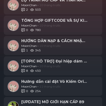
LỘ TRÌNH MỞ CẤP VÀ TÍNH NĂNG – THỜI
MoonChan -
10 tháng trước
2
503
TỔNG HỢP GIFTCODE VÀ SỰ KIỆN MỚI NHẤ
MoonChan -
10 tháng trước
0
780
HƯỚNG DẪN NẠP & CÁCH NHẬP GIFTCOD
MoonChan -
10 tháng trước
1
345
[TOPIC HỖ TRỢ] Đại hiệp dám hỏi - Giang 
MoonChan -
10 tháng trước
8
450
Hướng dẫn cài đặt Võ Kiếm Origin từ ứn
MoonChan -
11 tháng trước
0
254
[UPDATE] MỞ GIỚI HẠN CẤP 89