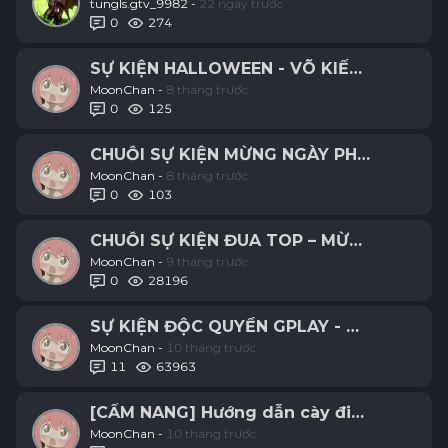
tungls.gtv_9982 -
22 ngày trước
0
274
SỰ KIỆN HALLOWEEN - VÕ KIẾM ORIGIN
MoonChan -
8 tháng trước
0
125
CHUỖI SỰ KIỆN MỪNG NGÀY PHỤ NỮ VIỆT
MoonChan -
8 tháng trước
0
103
CHUỖI SỰ KIỆN ĐUA TOP – MỪNG RA MẮT
MoonChan -
9 tháng trước
0
28196
SỰ KIỆN ĐỘC QUYỀN GPLAY - BÁO DANH 
MoonChan -
10 tháng trước
11
63963
[CẨM NANG] Hướng dẫn cày điểm Uy Dan
MoonChan -
10 tháng trước