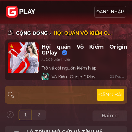
ĐĂNG NHẬP
CỘNG ĐỒNG ›
HỘI QUÁN VÕ KIẾM ORIGIN GPLAY
Hội quán Võ Kiếm Origin
GPlay
109 thành viên
Trở về cội nguồn kiếm hiệp
Võ Kiếm Origin GPlay
21 Posts
ĐĂNG BÀI
1
2
Bài mới