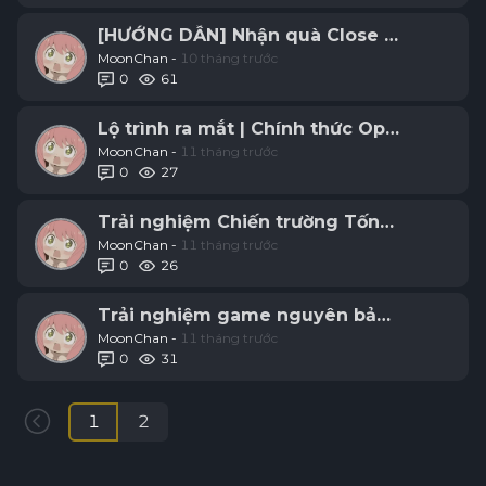
[HƯỚNG DẪN] Nhận quà Close Beta - Trải
MoonChan -
10 tháng trước
0
61
Lộ trình ra mắt | Chính thức Open Beta -
MoonChan -
11 tháng trước
0
27
Trải nghiệm Chiến trường Tống Kim
MoonChan -
11 tháng trước
0
26
Trải nghiệm game nguyên bản 2009 cùng
MoonChan -
11 tháng trước
0
31
1
2