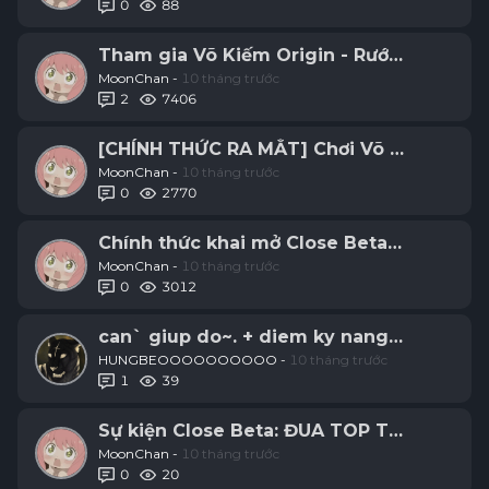
0
88
Tham gia Võ Kiếm Origin - Rước quà độc q
MoonChan -
10 tháng trước
2
7406
[CHÍNH THỨC RA MẮT] Chơi Võ Kiếm - Rư
MoonChan -
10 tháng trước
0
2770
Chính thức khai mở Close Beta - 10:00 n
MoonChan -
10 tháng trước
0
3012
can` giup do~. + diem ky nang click 1000
HUNGBEOOOOOOOOOO -
10 tháng trước
1
39
Sự kiện Close Beta: ĐUA TOP TỐNG KIM
MoonChan -
10 tháng trước
0
20