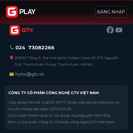
ĐĂNG NHẬP
024
73082266
206/02 Tầng 2, Tòa nhà No1A Golden Land, Số 275 Nguyễn
Trãi, Thanh Xuân Trung, Thanh Xuân, Hà Nội
hotro@gtv.vn
CÔNG TY CỔ PHẦN CÔNG NGHỆ GTV VIỆT NAM
Giấy phép MXH số 146/GP-BTTTT Được cấp bởi bộ thông tin và
truyền thông cấp ngày 02/04/2018.
Chịu trách nhiệm quản lý nội dung: ông Nguyễn Minh Đức.
Đơn vị chủ quản: Công Ty Cổ phần công nghệ GTV Việt Nam.