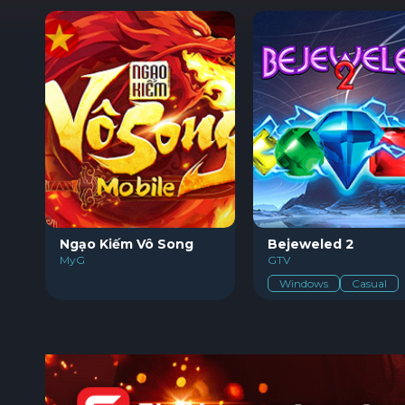
GPlay - Nền tảng game cộng đồng và kho game Việt N
IGI2
Ngạo Kiếm Vô Song
Bejeweled 2
GTV
MyG
GTV
Action
FPS
Windows
Casual