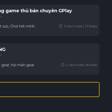
g game thủ bán chuyên GPlay
ên
 sức, Chơi hết mình
3 năm trước | 17 Posts
NG
ên
 gear, hội mến gear
1 năm trước | 8 Posts