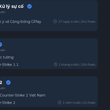
Xử lý sự cố
viên
p ý về Cộng Đồng GPlay
17 ngày trước | 341 Posts
viên
ục tường
-Strike 1.1
1 tháng trước | 154 Posts
S2
viên
ounter-Strike 2 Việt Nam
-Strike 2
1 năm trước | 21 Posts