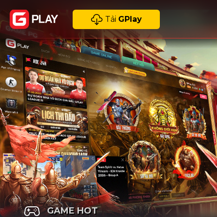
Tải
GPlay
GAME HOT