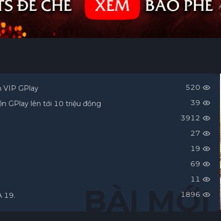
520
h VIP GPlay
39
n GPlay lên tới 10 triệu đồng
3912
27
19
69
11
BÀI MỚI
1896
 19.