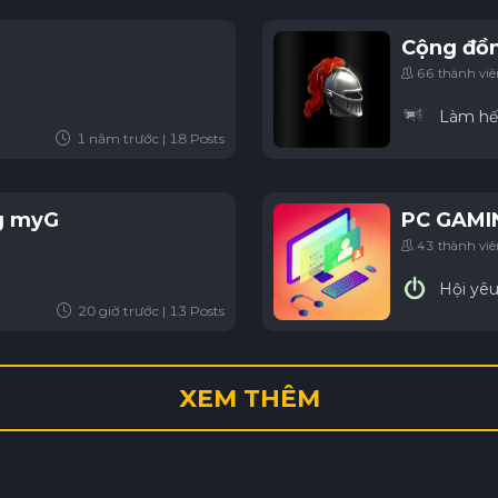
Cộng đồn
66 thành vi
Làm hết
1 năm trước | 18 Posts
g myG
PC GAMI
43 thành vi
Hội yêu
20 giờ trước | 13 Posts
XEM THÊM