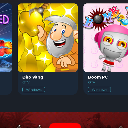
am
Đào Vàng
Boom PC
GTV
GTV
Windows
Windows