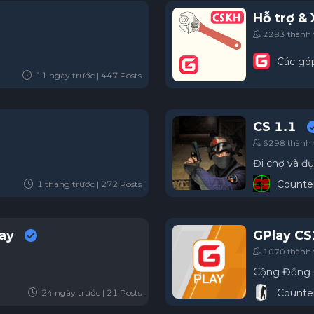
Hỗ trợ & 
2283 thành 
Các gó
11 ngày trước | 447 Posts
CS 1.1
6298 thành 
Đi chợ và đ
Counter
1 tháng trước | 272 Posts
lay
GPlay C
1070 thành 
Cộng Đồng C
Counter
24 ngày trước | 21 Posts