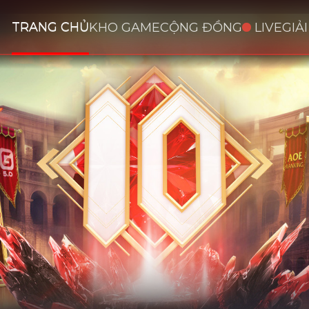
TRANG CHỦ
KHO GAME
CỘNG ĐỒNG
LIVE
GIẢ