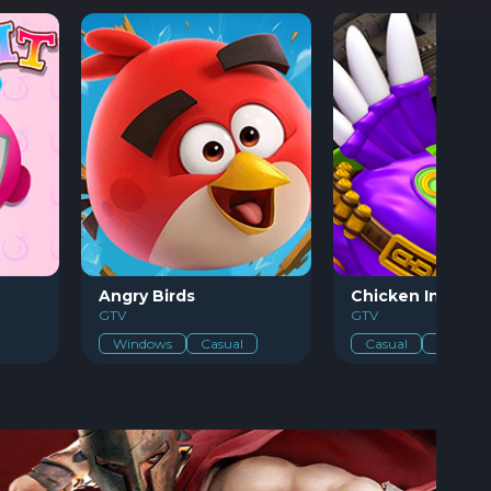
Angry Birds
Chicken Invaders 4
GTV
GTV
Windows
Casual
Casual
Action