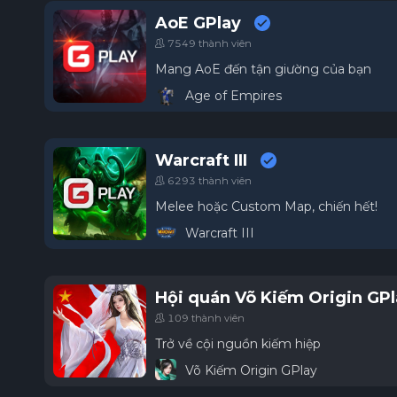
AoE GPlay
7549 thành viên
Mang AoE đến tận giường của bạn
Age of Empires
Warcraft III
6293 thành viên
Melee hoặc Custom Map, chiến hết!
Warcraft III
Hội quán Võ Kiếm Origin GP
109 thành viên
Trở về cội nguồn kiếm hiệp
Võ Kiếm Origin GPlay