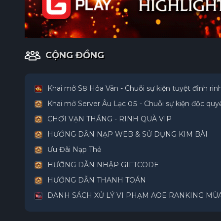
CỘNG ĐỒNG
Khai mở S8 Hỏa Vân - Chuỗi sự kiện tuyệt đỉnh rin
Khai mở Server Âu Lạc 05 - Chuỗi sự kiện độc quyề
CHƠI VẠN THẮNG - RINH QUÀ VIP
HƯỚNG DẪN NẠP WEB & SỬ DỤNG KIM BÀI
Ưu Đãi Nạp Thẻ
HƯỚNG DẪN NHẬP GIFTCODE
HƯỚNG DẪN THANH TOÁN
DANH SÁCH XỬ LÝ VI PHẠM AOE RANKING MÙA