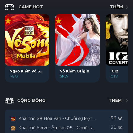
GAME HOT
THÊM
GPlay - Nền tảng game cộng đồng và kho game Việt N
Võ Kiếm Origin
Ngạo Kiếm Vô Song
IGI2
Bejeweled
MyG
SKW
GTV
GTV
CỘNG ĐỒNG
THÊM
56
Khai mở S8 Hỏa Vân - Chuỗi sự kiện tuyệt đỉnh rinh VIP GPlay
31
Khai mở Server Âu Lạc 05 - Chuỗi sự kiện độc quyền GPlay lên tới 10 triệu đồng