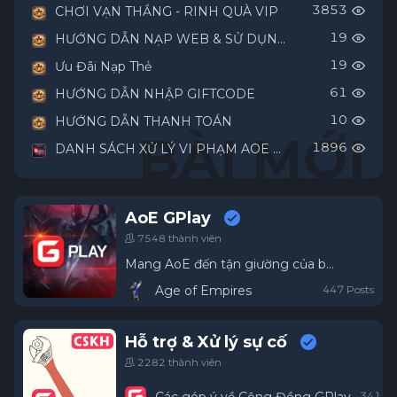
3853
CHƠI VẠN THẮNG - RINH QUÀ VIP
19
HƯỚNG DẪN NẠP WEB & SỬ DỤNG KIM BÀI
19
Ưu Đãi Nạp Thẻ
61
HƯỚNG DẪN NHẬP GIFTCODE
10
HƯỚNG DẪN THANH TOÁN
BÀI MỚI
1896
DANH SÁCH XỬ LÝ VI PHẠM AOE RANKING MÙA 19.
AoE GPlay
7548 thành viên
Mang AoE đến tận giường của bạn
Age of Empires
447 Posts
Hỗ trợ & Xử lý sự cố
2282 thành viên
341