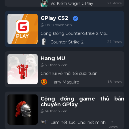
Võ Kiếm Origin GPlay
21 Posts
GPlay CS2
1069 thành viên
Cộng Đồng Counter-Strike 2 Việt Nam
Counter-Strike 2
21 Posts
Hang MU
51 thành viên
Chốn lui về mỗi tối cuối tuần !
Harry Maguire
18 Posts
Cộng đồng game thủ bán
chuyên GPlay
66 thành viên
Làm hết sức, Chơi hết mình
17
Posts