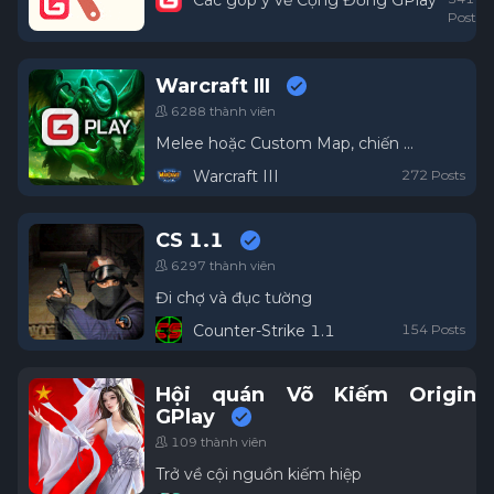
Các góp ý về Cộng Đồng GPlay
Posts
Warcraft III
6288 thành viên
Melee hoặc Custom Map, chiến hết!
Warcraft III
272 Posts
CS 1.1
6297 thành viên
Đi chợ và đục tường
Counter-Strike 1.1
154 Posts
Hội quán Võ Kiếm Origin
GPlay
109 thành viên
Trở về cội nguồn kiếm hiệp