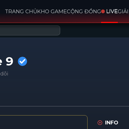
TRANG CHỦ
KHO GAME
CỘNG ĐỒNG
LIVE
GIẢ
e 9
dõi
INFO