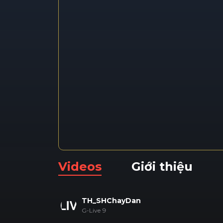
Videos
Giới thiệu
TH_SHChayDan
G-Live 9