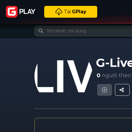
Tải
GPlay
G-Liv
0
người theo 