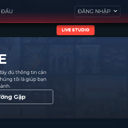
I ĐẤU
ĐĂNG NHẬP
LIVE STUDIO
E
đầy đủ thông tin cần
húng tôi là giúp bạn
hành.
ường Gặp