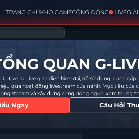
TRANG CHỦ
KHO GAME
CỘNG ĐỒNG
LIVE
GIẢ
TỔNG QUAN G-LIV
G-Live. G-Live giao diện hiện đại, dễ sử dụng, cung cấp 
 hiệu quả hoạt động livestream của mình. Mục tiêu của c
động stream và xây dựng cộng đồng người xem trung t
Đầu Ngay
Câu Hỏi Th