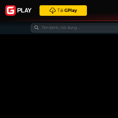
Tải
GPlay